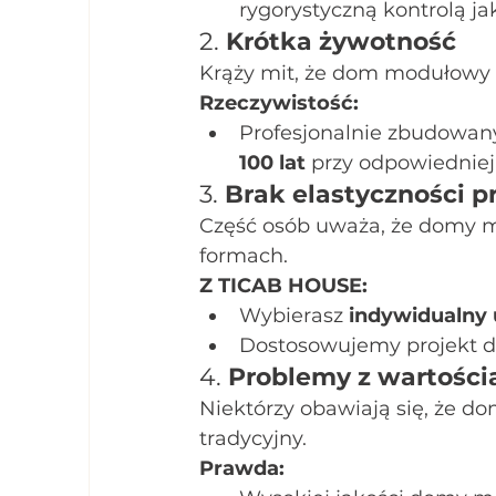
rygorystyczną kontrolą jak
2. 
Krótka żywotność
Krąży mit, że dom modułowy w
Rzeczywistość:
Profesjonalnie zbudowa
100 lat
 przy odpowiednie
3. 
Brak elastyczności p
Część osób uważa, że domy m
formach.
Z TICAB HOUSE:
Wybierasz 
indywidualny 
Dostosowujemy projekt d
4. 
Problemy z wartości
Niektórzy obawiają się, że do
tradycyjny.
Prawda: