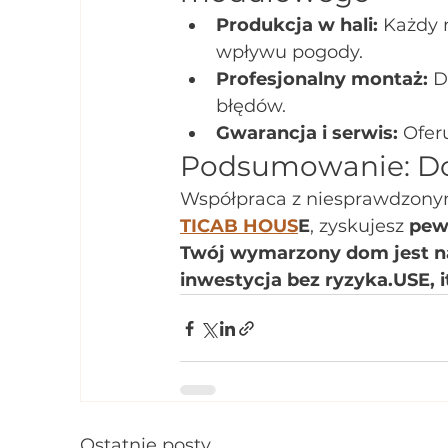
Produkcja w hali:
 Każdy 
wpływu pogody.
Profesjonalny montaż:
 D
błędów.
Gwarancja i serwis:
 Ofer
Podsumowanie: D
Współpraca z niesprawdzony
TICAB HOUS
E
, zyskujesz 
pew
Twój wymarzony dom jest na
inwestycja bez ryzyka.USE, it
Ostatnie posty