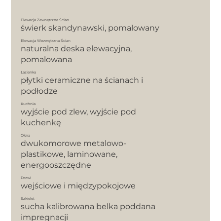
Elewacja Zewnętrzna Ścian
świerk skandynawski, pomalowany
Elewacja Wewnętrzna Ścian
naturalna deska elewacyjna,
pomalowana
Łazienka
płytki ceramiczne na ścianach i
podłodze
Kuchnia
wyjście pod zlew, wyjście pod
kuchenkę
Okna
dwukomorowe metalowo-
plastikowe, laminowane,
energooszczędne
Drzwi
wejściowe i międzypokojowe
Szkielet
sucha kalibrowana belka poddana
impregnacji