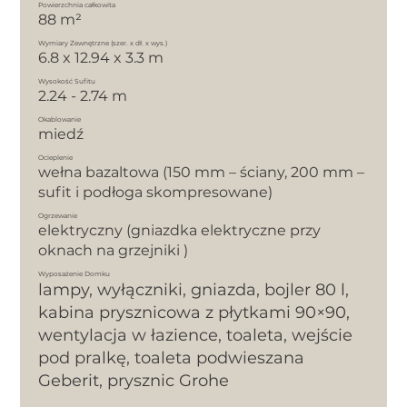
Powierzchnia całkowita
88 m²
Wymiary Zewnętrzne (szer. x dł. x wys.)
6.8 x 12.94 x 3.3 m
Wysokość Sufitu
2.24 - 2.74 m
Okablowanie
miedź
Ocieplenie
wełna bazaltowa (150 mm – ściany, 200 mm –
sufit i podłoga skompresowane)
Ogrzewanie
elektryczny (gniazdka elektryczne przy
oknach na grzejniki )
Wyposażenie Domku
lampy, wyłączniki, gniazda, bojler 80 l,
kabina prysznicowa z płytkami 90×90,
wentylacja w łazience, toaleta, wejście
pod pralkę, toaleta podwieszana
Geberit, prysznic Grohe