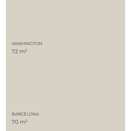
WASHINGTON
72 m²
BARCELONA
70 m²