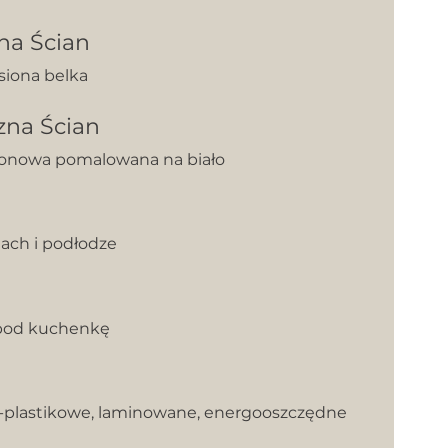
na Ścian
siona belka
zna Ścian
tonowa pomalowana na biało
nach i podłodze
e pod kuchenkę
lastikowe, laminowane, energooszczędne