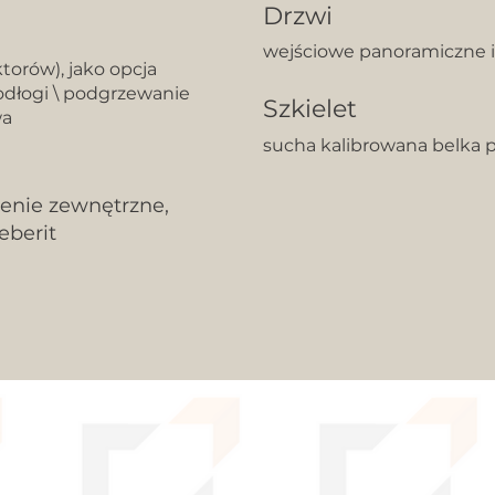
Drzwi
wejściowe panoramiczne 
torów), jako opcja
dłogi \ podgrzewanie
Szkielet
wa
sucha kalibrowana belka 
lenie zewnętrzne,
eberit