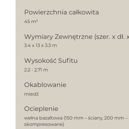
Powierzchnia całkowita
45 m²
Wymiary Zewnętrzne (szer. x dł. x
3.4 x 13 x 3.3 m
Wysokość Sufitu
2.2 - 2.71 m
Okablowanie
miedź
Ocieplenie
wełna bazaltowa (150 mm – ściany, 200 mm – s
skompresowane)