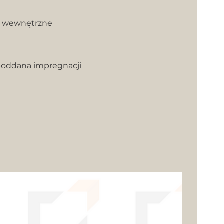
i wewnętrzne
poddana impregnacji