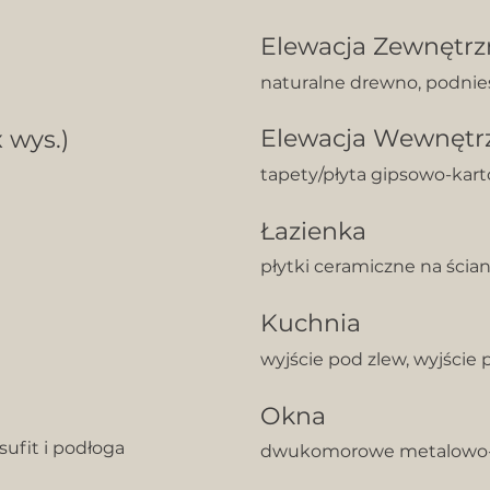
Elewacja Zewnętrz
naturalne drewno, podnie
Elewacja Wewnętr
 wys.)
tapety/płyta gipsowo-kar
Łazienka
płytki ceramiczne na ścia
Kuchnia
wyjście pod zlew, wyjści
Okna
ufit i podłoga
dwukomorowe metalowo-p