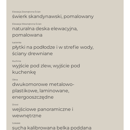
Elewacja Zewnętrzna Ścian
świerk skandynawski, pomalowany
Elewacja Wewnętrzna Ścian
naturalna deska elewacyjna,
pomalowana
Łazienka
płytki na podłodze i w strefie wody,
ściany drewniane
Kuchnia
wyjście pod zlew, wyjście pod
kuchenkę
Okna
dwukomorowe metalowo-
plastikowe, laminowane,
energooszczędne
Drzwi
wejściowe panoramiczne i
wewnętrzne
Szkielet
sucha kalibrowana belka poddana