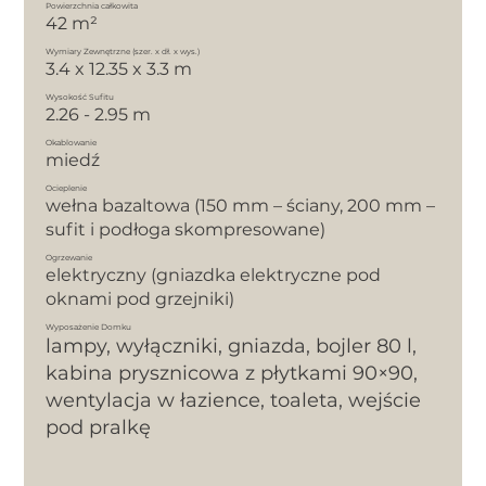
Powierzchnia całkowita
42 m²
Wymiary Zewnętrzne (szer. x dł. x wys.)
3.4 x 12.35 x 3.3 m
Wysokość Sufitu
2.26 - 2.95 m
Okablowanie
miedź
Ocieplenie
wełna bazaltowa (150 mm – ściany, 200 mm –
sufit i podłoga skompresowane)
Ogrzewanie
elektryczny (gniazdka elektryczne pod
oknami pod grzejniki)
Wyposażenie Domku
lampy, wyłączniki, gniazda, bojler 80 l,
kabina prysznicowa z płytkami 90×90,
wentylacja w łazience, toaleta, wejście
pod pralkę