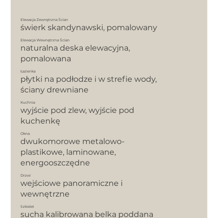
Elewacja Zewnętrzna Ścian
świerk skandynawski, pomalowany
Elewacja Wewnętrzna Ścian
naturalna deska elewacyjna,
pomalowana
Łazienka
płytki na podłodze i w strefie wody,
ściany drewniane
Kuchnia
wyjście pod zlew, wyjście pod
kuchenkę
Okna
dwukomorowe metalowo-
plastikowe, laminowane,
energooszczędne
Drzwi
wejściowe panoramiczne i
wewnętrzne
Szkielet
sucha kalibrowana belka poddana