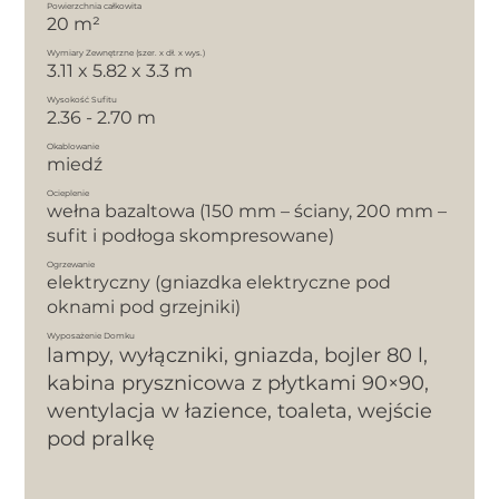
Powierzchnia całkowita
20 m²
Wymiary Zewnętrzne (szer. x dł. x wys.)
3.11 x 5.82 x 3.3 m
Wysokość Sufitu
2.36 - 2.70 m
Okablowanie
miedź
Ocieplenie
wełna bazaltowa (150 mm – ściany, 200 mm –
sufit i podłoga skompresowane)
Ogrzewanie
elektryczny (gniazdka elektryczne pod
oknami pod grzejniki)
Wyposażenie Domku
lampy, wyłączniki, gniazda, bojler 80 l,
kabina prysznicowa z płytkami 90×90,
wentylacja w łazience, toaleta, wejście
pod pralkę