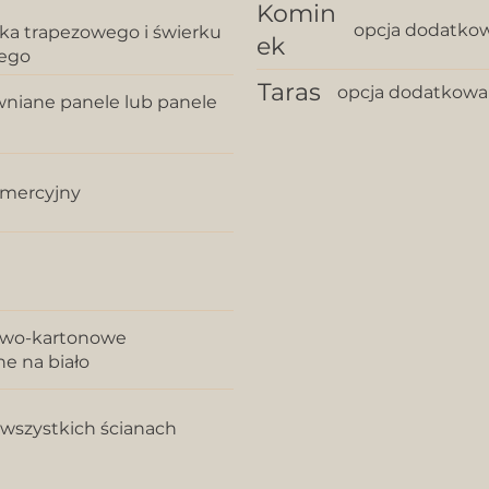
Komin
opcja dodatkow
bka trapezowego i świerku
ek
ego
Taras
opcja dodatkowa
wniane panele lub panele
omercyjny
sowo-kartonowe
e na biało
a wszystkich ścianach