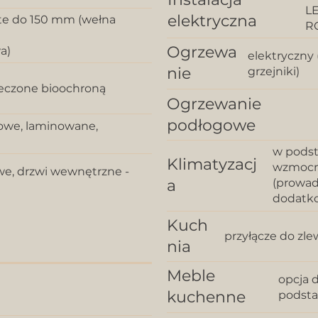
LE
elektryczna
ęte do 150 mm (wełna
R
Ogrzewa
a)
elektryczny
nie
grzejniki)
eczone bioochroną
Ogrzewanie
podłogowe
we, laminowane,
w podst
Klimatyzacj
wzmocni
we, drzwi wewnętrzne -
a
(prowad
dodatk
Kuch
przyłącze do zle
nia
Meble
opcja 
kuchenne
podst