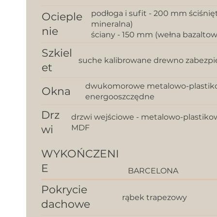
podłoga i sufit - 200 mm ściśni
Ocieple
mineralna)
nie
ściany - 150 mm (wełna bazaltow
Szkiel
suche kalibrowane drewno zabezpi
et
dwukomorowe metalowo-plastiko
Okna
energooszczędne
Drz
drzwi wejściowe - metalowo-plastiko
wi
MDF
WYKOŃCZENI
E
BARCELONA
Pokrycie
rąbek trapezowy
dachowe