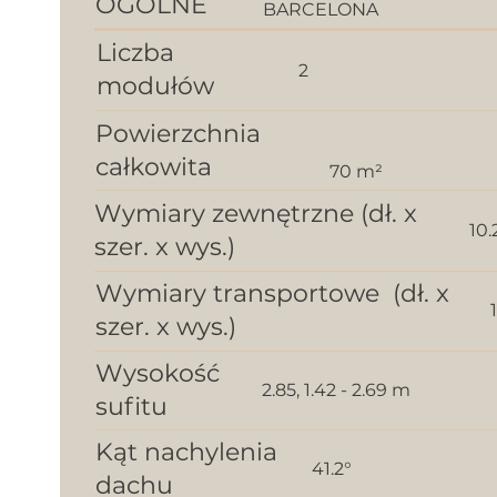
OGÓLNE
BARCELONA
Liczba
2
modułów
Powierzchnia
całkowita
70 m²
Wymiary zewnętrzne (dł. x
10.
szer. x wys.)
Wymiary transportowe (dł. x
szer. x wys.)
Wysokość
2.85, 1.42 - 2.69 m
sufitu
Kąt nachylenia
41.2°
dachu