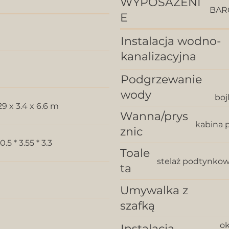
WYPOSAŻENI
BAR
E
Instalacja wodno-
kanalizacyjna
Podgrzewanie
wody
bojl
29 x 3.4 x 6.6 m
Wanna/prys
kabina 
znic
10.5 * 3.55 * 3.3
Toale
stelaż podtynkow
ta
Umywalka z
szafką
ok
Instalacja