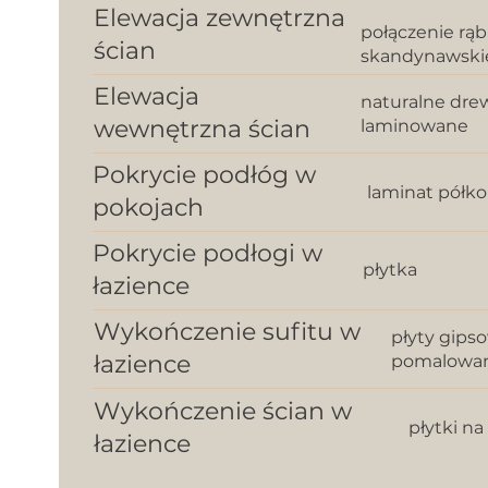
Elewacja zewnętrzna
połączenie rą
ścian
skandynawski
Elewacja
naturalne dre
wewnętrzna ścian
laminowane
Pokrycie podłóg w
laminat półk
pokojach
Pokrycie podłogi w
płytka
łazience
Wykończenie sufitu w
płyty gip
łazience
pomalowan
Wykończenie ścian w
płytki n
łazience