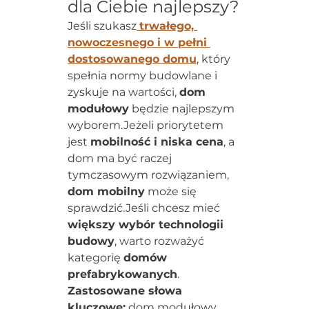
dla Ciebie najlepszy?
Jeśli szukasz
trwałego, 
nowoczesnego i w pełni 
dostosowanego domu
, który 
spełnia normy budowlane i 
zyskuje na wartości, 
dom 
modułowy
 będzie najlepszym 
wyborem.Jeżeli priorytetem 
jest 
mobilność i niska cena
, a 
dom ma być raczej 
tymczasowym rozwiązaniem, 
dom mobilny
 może się 
sprawdzić.Jeśli chcesz mieć 
większy wybór technologii 
budowy
, warto rozważyć 
kategorię 
domów 
prefabrykowanych
.
Zastosowane słowa 
kluczowe:
 dom modułowy, 