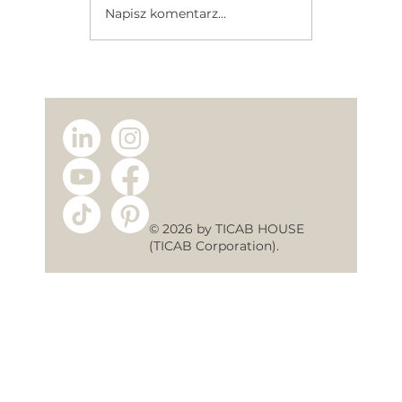
Napisz komentarz...
Producent Domów Modułowych –
Dlaczego Warto Kupić Dom
Bezpośrednio od TICAB House?
© 2026 by TICAB HOUSE
(TICAB Corporation).