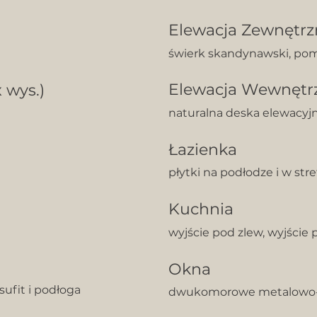
Elewacja Zewnętrz
świerk skandynawski, po
Elewacja Wewnętr
 wys.)
naturalna deska elewacy
Łazienka
płytki na podłodze i w str
Kuchnia
wyjście pod zlew, wyjści
Okna
ufit i podłoga
dwukomorowe metalowo-p