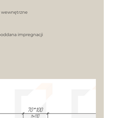
i wewnętrzne
poddana impregnacji