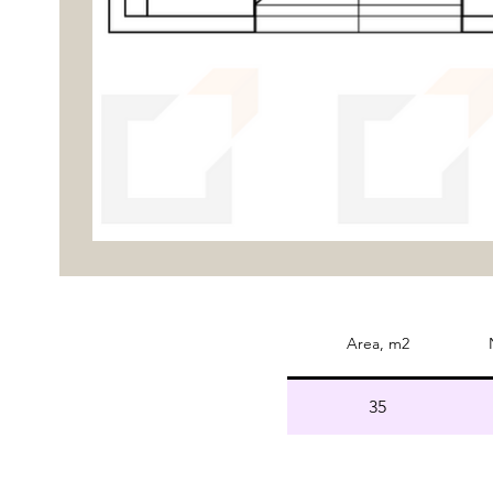
Area, m2
35