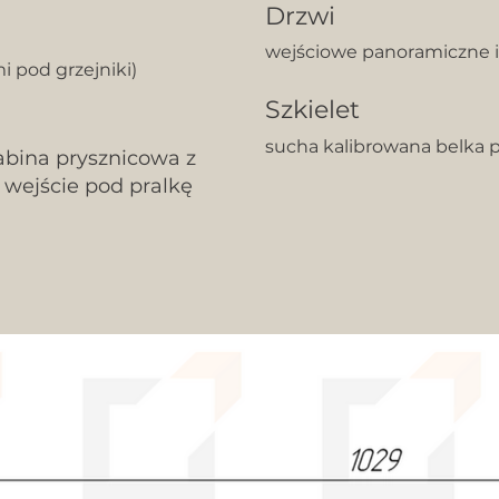
Drzwi
wejściowe panoramiczne 
 pod grzejniki)
Szkielet
sucha kalibrowana belka 
kabina prysznicowa z
, wejście pod pralkę