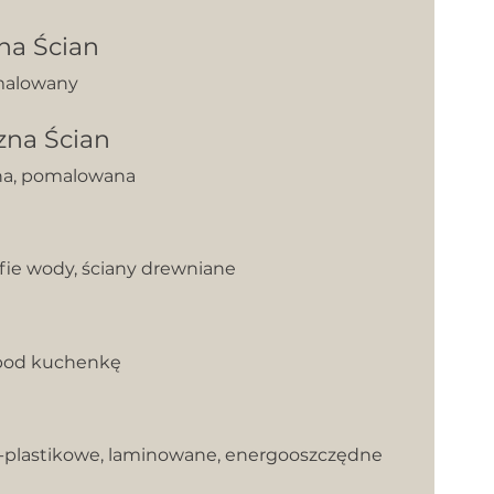
na Ścian
malowany
zna Ścian
jna, pomalowana
efie wody, ściany drewniane
e pod kuchenkę
lastikowe, laminowane, energooszczędne